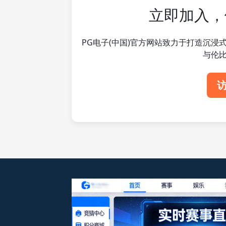
立即加入，
PG电子(中国)官方网站致力于打造沉
与伦