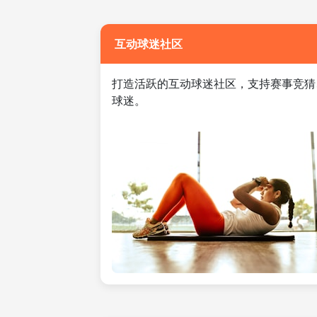
互动球迷社区
打造活跃的互动球迷社区，支持赛事竞猜
球迷。